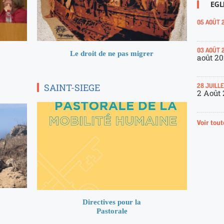
EGL
05 AOÛT 
03 AOÛT 
Le droit de ne pas migrer
août 2
SAINT-SIEGE
28 JUILL
2 Août
Voir tout
Directives pour la
Pastorale