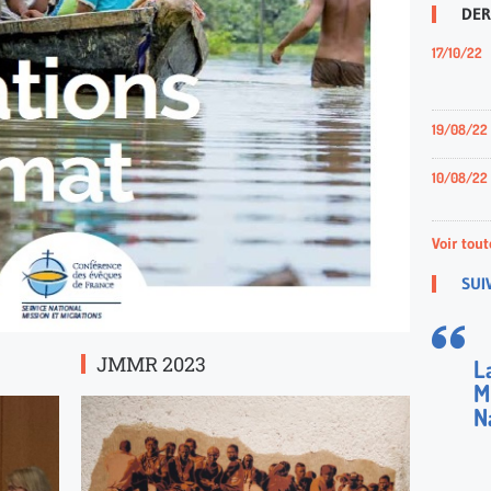
DER
17/10/22
19/08/22
10/08/22
Voir tout
SUI
JMMR 2023
L
M
N