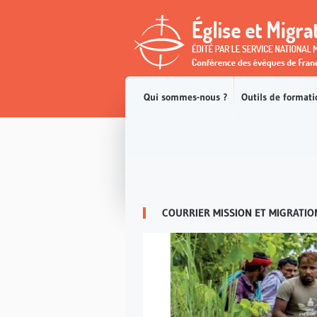
Église et migrat
Accès direct au contenu
Accès direct à la recherche
Accès direct au menu
Qui sommes-nous ?
Outils de formati
COURRIER MISSION ET MIGRATION