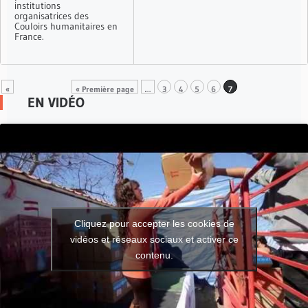
institutions
organisatrices des
Couloirs humanitaires en
France.
«
« Première page
…
3
4
5
6
7
EN VIDÉO
Cliquez pour accepter les cookies de
vidéos et réseaux sociaux et activer ce
contenu.