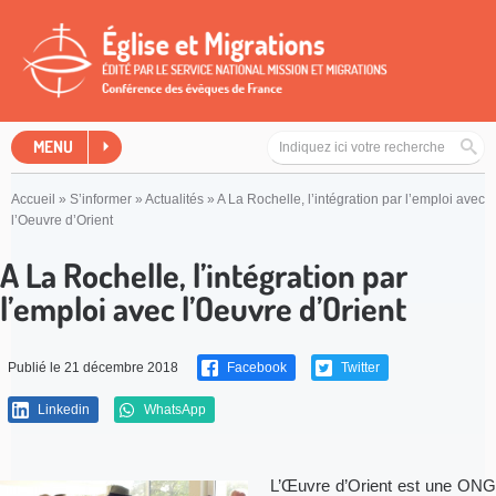
MENU
Accueil
»
S’informer
»
Actualités
»
A La Rochelle, l’intégration par l’emploi avec
l’Oeuvre d’Orient
A La Rochelle, l’intégration par
l’emploi avec l’Oeuvre d’Orient
Publié le 21 décembre 2018
Facebook
Twitter
Linkedin
WhatsApp
L’Œuvre d’Orient est une ONG