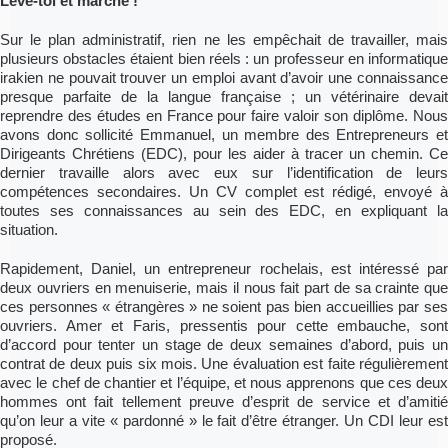
Lève-toi et marche !
Sur le plan administratif, rien ne les empêchait de travailler, mais
plusieurs obstacles étaient bien réels : un professeur en informatique
irakien ne pouvait trouver un emploi avant d’avoir une connaissance
presque parfaite de la langue française ; un vétérinaire devait
reprendre des études en France pour faire valoir son diplôme. Nous
avons donc sollicité Emmanuel, un membre des Entrepreneurs et
Dirigeants Chrétiens (EDC), pour les aider à tracer un chemin. Ce
dernier travaille alors avec eux sur l’identification de leurs
compétences secondaires. Un CV complet est rédigé, envoyé à
toutes ses connaissances au sein des EDC, en expliquant la
situation.
Rapidement, Daniel, un entrepreneur rochelais, est intéressé par
deux ouvriers en menuiserie, mais il nous fait part de sa crainte que
ces personnes « étrangères » ne soient pas bien accueillies par ses
ouvriers. Amer et Faris, pressentis pour cette embauche, sont
d’accord pour tenter un stage de deux semaines d’abord, puis un
contrat de deux puis six mois. Une évaluation est faite régulièrement
avec le chef de chantier et l’équipe, et nous apprenons que ces deux
hommes ont fait tellement preuve d’esprit de service et d’amitié
qu’on leur a vite « pardonné » le fait d’être étranger. Un CDI leur est
proposé.