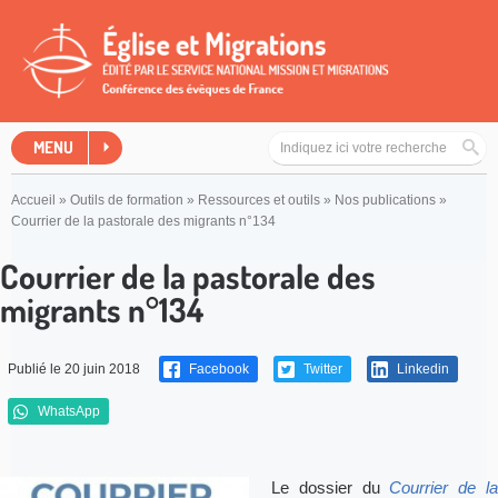
MENU
Accueil
»
Outils de formation
»
Ressources et outils
»
Nos publications
»
Courrier de la pastorale des migrants n°134
Courrier de la pastorale des
migrants n°134
Publié le 20 juin 2018
Facebook
Twitter
Linkedin
WhatsApp
Le dossier du
Courrier de l