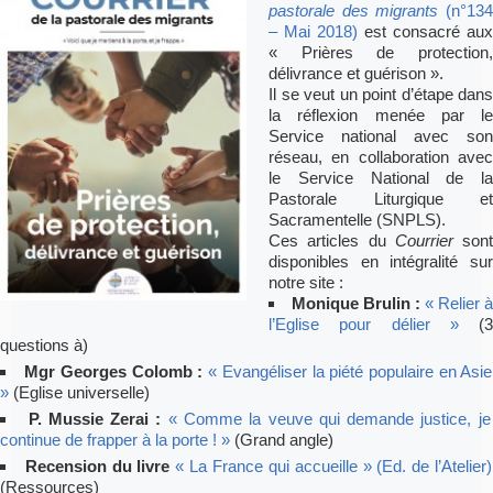
pastorale des migrants
(n°13
– Mai 2018)
est consacré aux
« Prières de protection,
délivrance et guérison ».
Il se veut un point d’étape dans
la réflexion menée par le
Service national avec son
réseau, en collaboration avec
le Service National de la
Pastorale Liturgique et
Sacramentelle (SNPLS).
Ces articles du
Courrier
sont
disponibles en intégralité sur
notre site :
Monique Brulin :
« Relier à
l’Eglise pour délier »
(3
questions à)
Mgr Georges Colomb :
« Evangéliser la piété populaire en Asie
»
(Eglise universelle)
P. Mussie Zerai :
« Comme la veuve qui demande justice, je
continue de frapper à la porte ! »
(Grand angle)
Recension du livre
« La France qui accueille » (Ed. de l’Atelier)
(Ressources)