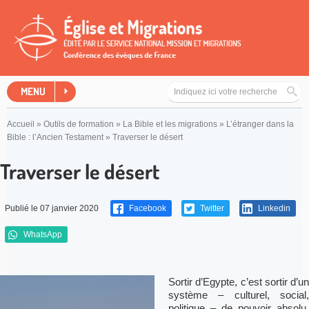
MENU
Accueil
»
Outils de formation
»
La Bible et les migrations
»
L’étranger dans la
Bible : l’Ancien Testament
»
Traverser le désert
Traverser le désert
Publié le 07 janvier 2020
Facebook
Twitter
Linkedin
WhatsApp
Sortir d’Egypte, c’est sortir d’un
système – culturel, social,
politique – de pouvoir absolu,