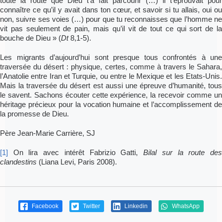
toute la route que Dieu t’a fait parcourir (…) il t’éprouvait pour
connaître ce qu’il y avait dans ton cœur, et savoir si tu allais, oui ou
non, suivre ses voies (…) pour que tu reconnaisses que l’homme ne
vit pas seulement de pain, mais qu’il vit de tout ce qui sort de la
bouche de Dieu » (
Dt
8,1-5).
Les migrants d’aujourd’hui sont presque tous confrontés à une
traversée du désert : physique, certes, comme à travers le Sahara,
l’Anatolie entre Iran et Turquie, ou entre le Mexique et les Etats-Unis.
Mais la traversée du désert est aussi une épreuve d’humanité, tous
le savent. Sachons écouter cette expérience, la recevoir comme un
héritage précieux pour la vocation humaine et l’accomplissement de
la promesse de Dieu.
Père Jean-Marie Carrière, SJ
[1]
On lira avec intérêt Fabrizio Gatti,
Bilal sur la route de
clandestins
(Liana Levi, Paris 2008).
Facebook
Twitter
Linkedin
WhatsApp