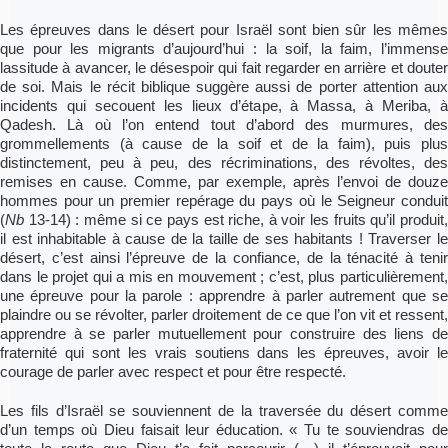
Les épreuves dans le désert pour Israël sont bien sûr les mêmes
que pour les migrants d’aujourd’hui : la soif, la faim, l’immense
lassitude à avancer, le désespoir qui fait regarder en arrière et douter
de soi. Mais le récit biblique suggère aussi de porter attention aux
incidents qui secouent les lieux d’étape, à Massa, à Meriba, à
Qadesh. Là où l’on entend tout d’abord des murmures, des
grommellements (à cause de la soif et de la faim), puis plus
distinctement, peu à peu, des récriminations, des révoltes, des
remises en cause. Comme, par exemple, après l’envoi de douze
hommes pour un premier repérage du pays où le Seigneur conduit
(
Nb
13-14) : même si ce pays est riche, à voir les fruits qu’il produit,
il est inhabitable à cause de la taille de ses habitants ! Traverser le
désert, c’est ainsi l’épreuve de la confiance, de la ténacité à tenir
dans le projet qui a mis en mouvement ; c’est, plus particulièrement,
une épreuve pour la parole : apprendre à parler autrement que se
plaindre ou se révolter, parler droitement de ce que l’on vit et ressent,
apprendre à se parler mutuellement pour construire des liens de
fraternité qui sont les vrais soutiens dans les épreuves, avoir le
courage de parler avec respect et pour être respecté.
Les fils d’Israël se souviennent de la traversée du désert comme
d’un temps où Dieu faisait leur éducation. « Tu te souviendras de